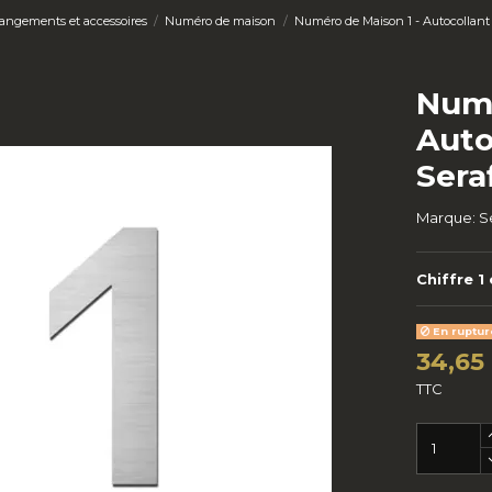
angements et accessoires
Numéro de maison
Numéro de Maison 1 - Autocollant 
Numé
Auto
Seraf
Marque:
S
Chiffre 1
En ruptur
34,65
TTC