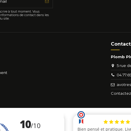
crire à tout moment. Vous
informations de contact dans les
u site.
Contact
Plomb Pl
5 rue d
ment
04.77.6
avotre
Contactez-