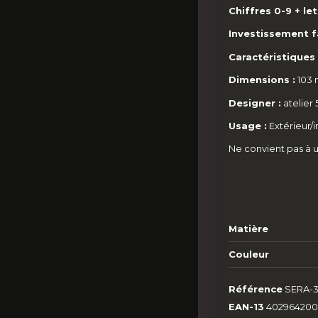
Chiffres 0-9 + le
Investissement 
Caractéristiques 
Dimensions :
103 
Designer :
atelier 5
Usage :
Extérieur/i
Ne convient pas à u
Matière
Couleur
Référence
SERA-3
EAN-13
402964200