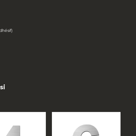
dhésif)
si