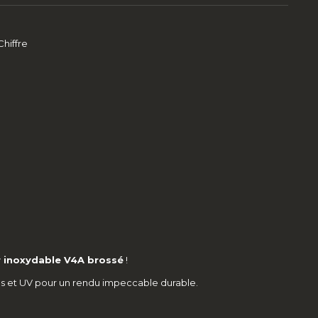
Chiffre
r inoxydable V4A brossé
!
ries et UV pour un rendu impeccable durable.