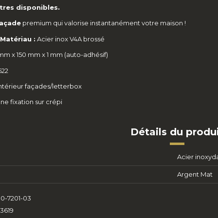
ttres disponibles.
façade
premium qui valorise instantanément votre maison !
Matériau :
Acier inox V4A brossé​
mm x 150 mm x 1 mm (auto-adhésif)
22​
ntérieur façades/letterbox
ne fixation sur crépi
Détails du produ
Acier inoxyd
Argent Mat
0-7201-03
3619