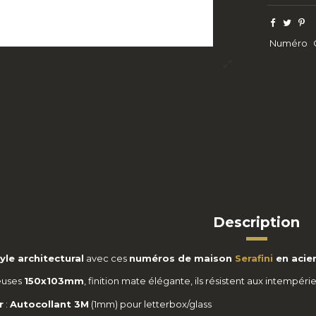
Numéro
Description
yle architectural
avec ces
numéros de maison
Serafini
en acie
euses
150x103mm
, finition mate élégante, ils résistent aux intempé
r
:
Autocollant 3M
(1mm) pour letterbox/glass