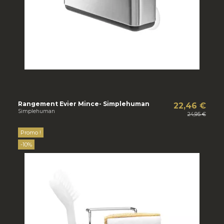
Rangement Evier Mince- Simplehuman
22,46 €
Simplehuman
24,95 €
Promo !
-10%