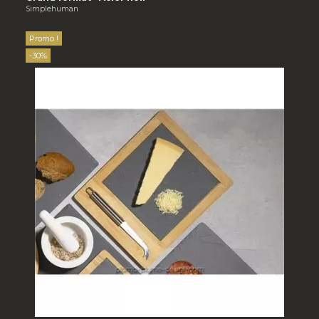
Simplehuman
Promo !
-30%