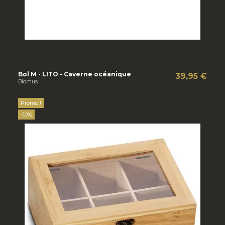
Bol M - LITO - Caverne océanique
39,95 €
Blomus
Promo !
-10%