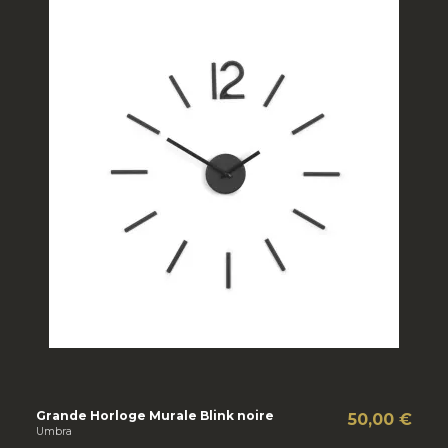
Grande Horloge Murale Blink noire
50,00 €
Umbra