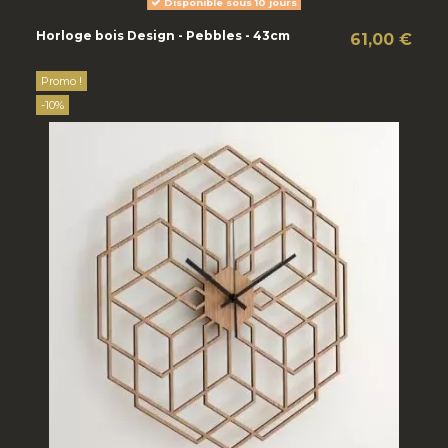
Disponible sous 10 jours
Horloge bois Design - Pebbles - 43cm
61,00 €
Promo !
-10%