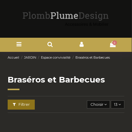
0
Accueil
JARDIN
Espace convivialité
Braséros et Barbecues
Braséros et Barbecues
Filtrer
Choisir
13