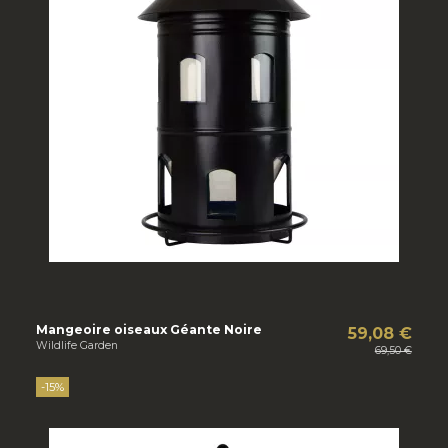
Mangeoire oiseaux Géante Noire
59,08 €
Wildlife Garden
69,50 €
-15%