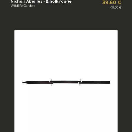
Nichoir Abeilles - Biholk rouge
39,60 €
Wildlife Garden
49,50 €