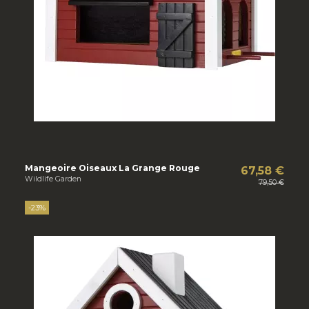
Mangeoire Oiseaux La Grange Rouge
67,58 €
Wildlife Garden
79,50 €
-23%