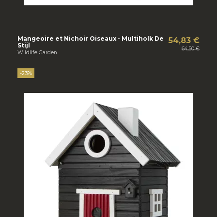
Mangeoire et Nichoir Oiseaux - Multiholk De
54,83 €
Stijl
64,50 €
Wildlife Garden
-23%