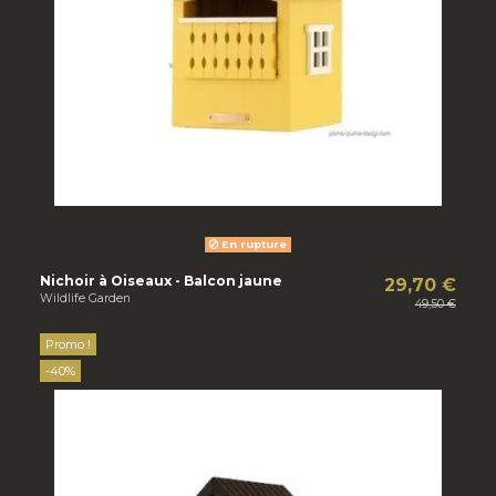
En rupture
Nichoir à Oiseaux - Balcon jaune
29,70 €
Wildlife Garden
49,50 €
Promo !
-40%