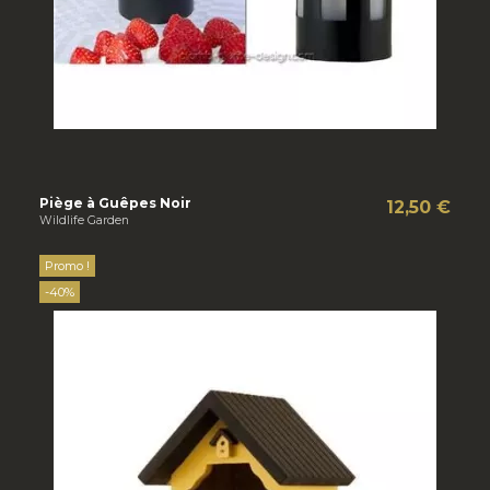
Piège à Guêpes Noir
12,50 €
Wildlife Garden
Promo !
-40%