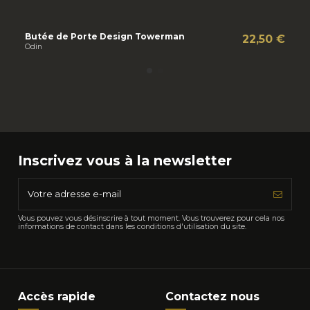
Butée de Porte Design Towerman
Bu
22,50 €
Odin
Od
Inscrivez vous à la newsletter
Vous pouvez vous désinscrire à tout moment. Vous trouverez pour cela nos
informations de contact dans les conditions d'utilisation du site.
Accès rapide
Contactez nous